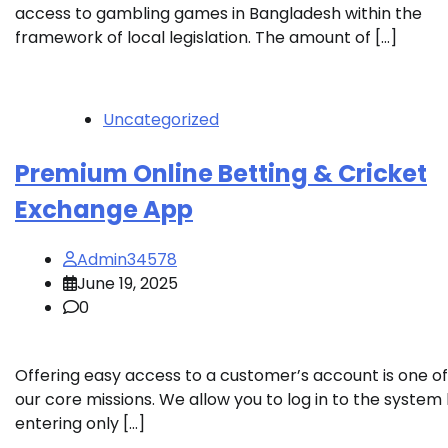
access to gambling games in Bangladesh within the
framework of local legislation. The amount of […]
Uncategorized
Premium Online Betting & Cricket
Exchange App
Admin34578
June 19, 2025
0
Offering easy access to a customer’s account is one of
our core missions. We allow you to log in to the system
entering only […]