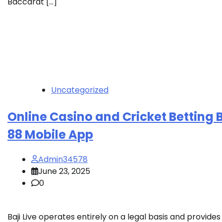
Baccarat […]
Uncategorized
Online Casino and Cricket Betting 
88 Mobile App
Admin34578
June 23, 2025
0
Baji Live operates entirely on a legal basis and provides