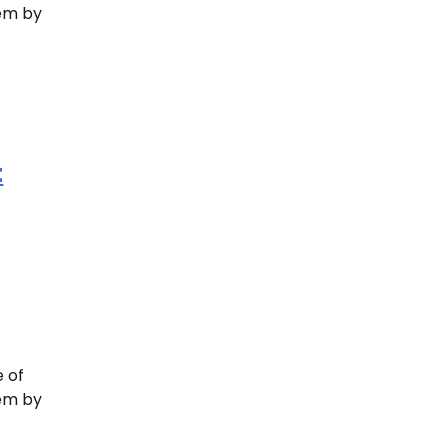
tem by
t
e of
tem by