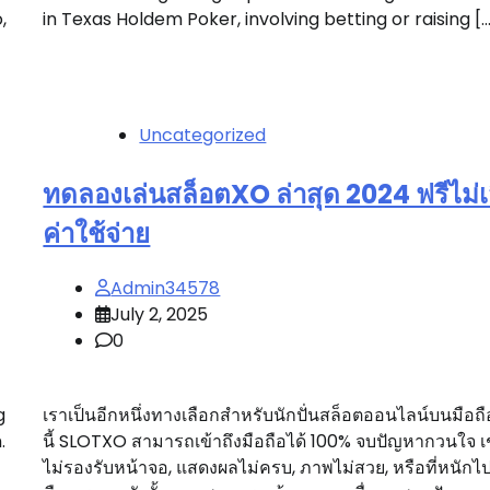
,
in Texas Holdem Poker, involving betting or raising [
Uncategorized
ทดลองเล่นสล็อตXO ล่าสุด 2024 ฟรีไม่เ
ค่าใช้จ่าย
Admin34578
July 2, 2025
0
g
เราเป็นอีกหนึ่งทางเลือกสำหรับนักปั่นสล็อตออนไลน์บนมือถือ 
.
นี้ SLOTXO สามารถเข้าถึงมือถือได้ 100% จบปัญหากวนใจ เ
ไม่รองรับหน้าจอ, แสดงผลไม่ครบ, ภาพไม่สวย, หรือที่หนักไป