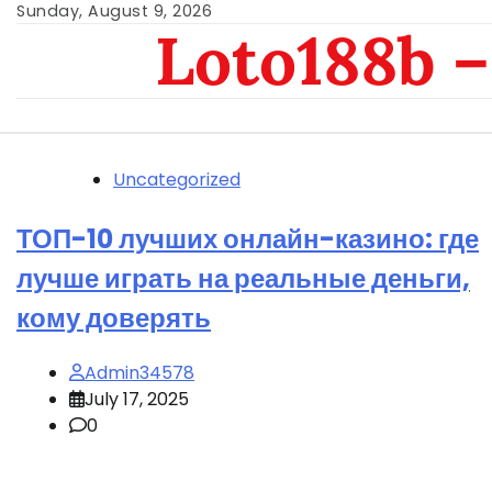
Skip
Sunday, August 9, 2026
Loto188b –
to
content
Uncategorized
ТОП-10 лучших онлайн-казино: где
лучше играть на реальные деньги,
кому доверять
Admin34578
July 17, 2025
0