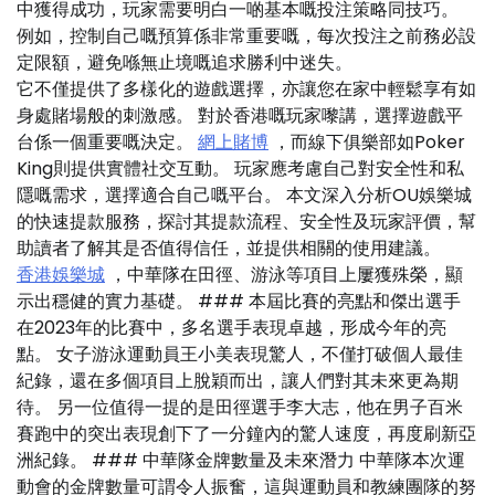
中獲得成功，玩家需要明白一啲基本嘅投注策略同技巧。
例如，控制自己嘅預算係非常重要嘅，每次投注之前務必設
定限額，避免喺無止境嘅追求勝利中迷失。
它不僅提供了多樣化的遊戲選擇，亦讓您在家中輕鬆享有如
身處賭場般的刺激感。 對於香港嘅玩家嚟講，選擇遊戲平
台係一個重要嘅決定。
網上賭博
，而線下俱樂部如Poker
King則提供實體社交互動。 玩家應考慮自己對安全性和私
隱嘅需求，選擇適合自己嘅平台。 本文深入分析OU娛樂城
的快速提款服務，探討其提款流程、安全性及玩家評價，幫
助讀者了解其是否值得信任，並提供相關的使用建議。
香港娛樂城
，中華隊在田徑、游泳等項目上屢獲殊榮，顯
示出穩健的實力基礎。 ### 本屆比賽的亮點和傑出選手
在2023年的比賽中，多名選手表現卓越，形成今年的亮
點。 女子游泳運動員王小美表現驚人，不僅打破個人最佳
紀錄，還在多個項目上脫穎而出，讓人們對其未來更為期
待。 另一位值得一提的是田徑選手李大志，他在男子百米
賽跑中的突出表現創下了一分鐘內的驚人速度，再度刷新亞
洲紀錄。 ### 中華隊金牌數量及未來潛力 中華隊本次運
動會的金牌數量可謂令人振奮，這與運動員和教練團隊的努